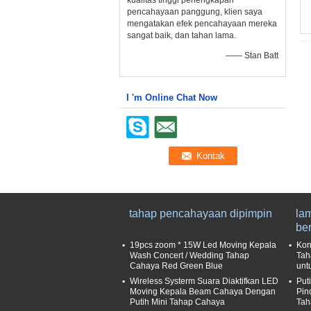
kualitas tinggi perlengkapan
pencahayaan panggung, klien saya
mengatakan efek pencahayaan mereka
sangat baik, dan tahan lama.
—— Stan Batt
I 'm Online Chat Now
tahap pencahayaan dipimpin
la
be
19pcs zoom * 15W Led Moving Kepala
Kon
Wash Concert / Wedding Tahap
Tah
Cahaya Red Green Blue
unt
Wireless Systerm Suara Diaktifkan LED
Put
Moving Kepala Beam Cahaya Dengan
Pin
Putih Mini Tahap Cahaya
Tah