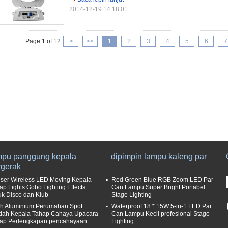
2014-12-19 14:18:01
Page 1 of 12
|<
<<
1
2
3
4
5
6
7
mpu panggung kepala
dipimpin lampu kaleng par
rgerak
ser Wireless LED Moving Kepala
Red Green Blue RGB Zoom LED Par
ap Lights Gobo Lighting Effects
Can Lampu Super Bright Portabel
uk Disco dan Klub
Stage Lighting
ih Aluminium Perumahan Spot
Waterproof 18 * 15W 5-in-1 LED Par
dah Kepala Tahap Cahaya Upacara
Can Lampu Kecil profesional Stage
ap Perlengkapan pencahayaan
Lighting