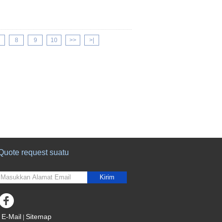
8
9
10
>>
>|
Quote request suatu
Kirim
E-Mail
Sitemap
|