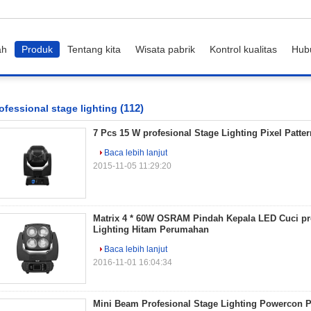
ah
Produk
Tentang kita
Wisata pabrik
Kontrol kualitas
Hub
(112)
ofessional stage lighting
7 Pcs 15 W profesional Stage Lighting Pixel Patte
Baca lebih lanjut
2015-11-05 11:29:20
Matrix 4 * 60W OSRAM Pindah Kepala LED Cuci pr
Lighting Hitam Perumahan
Baca lebih lanjut
2016-11-01 16:04:34
Mini Beam Profesional Stage Lighting Powercon 